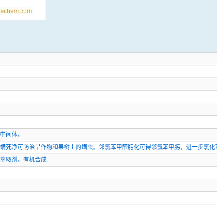
的中间体。
螨死净可防治旱作物和果树上的螨虫。邻氯苯甲醛肟化可得邻氯苯甲肟，进一步氯化
萃取剂。有机合成