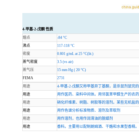
4-甲基-2-戊酮 性质
熔点
-84 °C
沸点
117-118 °C
密度
0.801 g/mL at 25 °C(lit.)
蒸气密度
3.5 (vs air)
蒸气压
15 mm Hg ( 20 °C)
FEMA
2731
用途
4-甲基-2-戊酮又称甲基异丁基酮，是杀鼠剂鼠完
用途
用作医药、染料中间体。用邻氯苯甲醛生产的农药
用途
硝化纤维素、树脂、树胶等的溶剂。某些无机盐的
用途
用作色谱分析标准物质、溶剂及萃取剂
用途
用作溶剂，也用作润滑油的脱蜡剂
用途
香料。主要用以配制朗姆酒、干酪和水果型香精。