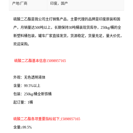
产地/厂商
印度，国产
硫酸二乙酯是我公司主打销售产品，主要代理的品牌是印度原装和国
产，月销量达500吨以上，长期保持30吨桶装现货库存，250kg/桶的全
新塑料桶包装，罐车厂家直接发货，货源稳定，货量充足，量大价优，
欢迎采购。
硫酸二乙酯基本信息15098957165
外观：无色透明液体
含量：99.5%以上
包装：250kg/桶全新铁桶
起订量：1桶
硫酸二乙酯各项重要指标如下;15098957165
含量≥99.5%