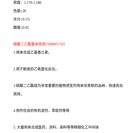
密度：1.170-1.180
色度≤20
水分≤0.1%
酸度≤0.02
硫酸二乙酯基本用途15098957165
1.用来合成乙基香兰素。
2.用于酚类的乙氧基化反应。
3.硫酸二乙酯成为非常重要的植物诱变剂用来培育新的品种，快速而且
高效。
4.用作优良的有机溶剂，萃取剂等等
5. 大量用来合成医药，涂料，染料等等精细化工中间体