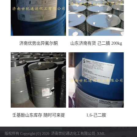
济南优势出异氟尔酮
山东济南有货 己二腈 200kg
每桶包装 随时可发
壬基酚山东库存 随时可来提
1,6-己二胺
货
版权所有 Copyright (©) 2026
济南世纪通达化工有限公司
XML