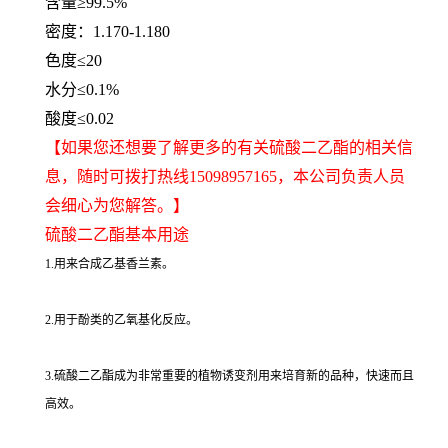
含量≥99.5%
密度：1.170-1.180
色度≤20
水分≤0.1%
酸度≤0.02
【如果您还想要了解更多的有关硫酸二乙酯的相关信
息，随时可拨打热线
15098957165
，本公司负责人员
会细心为您解答。】
硫酸二乙酯基本用途
1.用来合成乙基香兰素。
2.用于酚类的乙氧基化反应。
3.硫酸二乙酯成为非常重要的植物诱变剂用来培育新的品种，快速而且
高效。