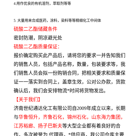
4.用作优良的有机溶剂，萃取剂等等
5. 大量用来合成医药，涂料，染料等等精细化工中间体
硫酸二乙酯储藏条件
密封防潮，阴凉避光处
硫酸二乙酯质量保证：
报价确定购买此产品后，请将您的要求一并告知我们
的销售人员，包括产品名称，数量，包装要求等，我
们销售人员会拟一份购销合同，把相关要求和质量保
证一一落实到合同上，盖章生效，公对公办款，货款
确认后，我们会安排物流*时间将货物发出。
【关于我们】
济南世纪通达化工有限公司自2009年成立以来，长期
与
华鲁恒升，齐鲁石化，锦州石化，山东海力集团，
江苏裕廊、扬子巴斯夫
等大型企业都有着良好的合
作，多次被誉为 代理商，*供应商，我公司仓库主要