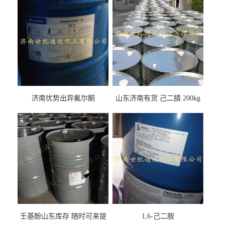
济南优势出异氟尔酮
山东济南有货 己二腈 200kg
每桶包装 随时可发
壬基酚山东库存 随时可来提
1,6-己二胺