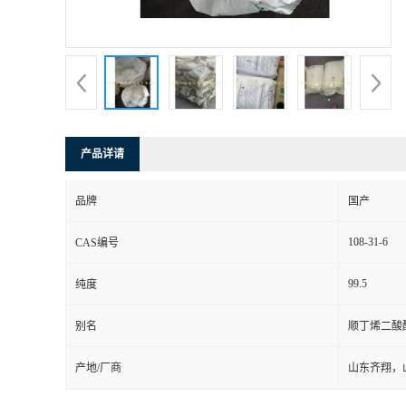
产品详请
品牌
国产
108-31-6
CAS编号
99.5
纯度
别名
顺丁烯二酸
产地/厂商
山东齐翔，