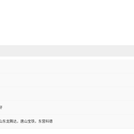
酐
山东龙腾达，唐山宝铁，东营科德