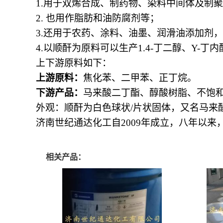
1.用于双烯合成、制药物、染料中间体及制
2.
也用作脂肪和油防腐剂等；
3.
还用于农药、涂料、油墨、润滑油添加剂，
4.
以顺酐为原料可以生产
1.4-
丁二醇、
Y-
丁内
上下游原料如下：
上游原料：
焦化苯、二甲苯、正丁烷。
下游产品：
马来酸二丁酯、醇酸树脂、不饱
外观：顺酐为白色球状
/
片状固体，又名马来
济南世纪通达化工自2009年成立，八年以
相关产品：