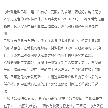
冰醋酸也叫乙酸，是一种有机一元酸，为食醋主要成分。纯的无水
乙酸是无色的吸湿性固体，凝固点为16.6℃（62℉），凝固后为无色
晶体，其水溶液中呈弱酸性且蚀性强，蒸汽对眼和鼻有刺激性作
用。
乙酸在自然界分布很广，例如在水果或者植物油中，但是主要以酯
的形式存在。在动物的组织内、排泄物和血液中以游离酸的形式存
在。许多为生物都可以通过发酵将不同的有机物转化为乙酸。
乙酸是醋的主要成分，而醋几乎贯穿了整个人类文明史。乙酸发酵
细菌（醋酸杆菌）能在世界的每个角落发现，每个民族在酿酒的时
候，不可避免的会发现醋——它是这些酒精饮料暴露于空气后的自
然产物。如中国就有杜康的儿子黑塔因酿酒时间过长得到醋的说
法。
乙酸的晶体结构显示 ，分子间通过氢键结合为二聚体，二聚体也存
在于120℃的蒸汽状态。二聚体有较高的稳定性，已经通过冰点降低