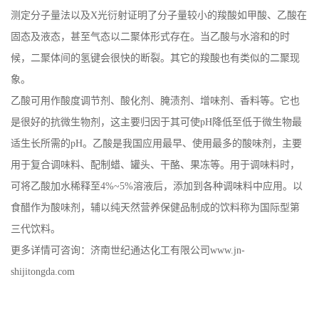
测定分子量法以及X光衍射证明了分子量较小的羧酸如甲酸、乙酸在
固态及液态，甚至气态以二聚体形式存在。当乙酸与水溶和的时
候，二聚体间的氢键会很快的断裂。其它的羧酸也有类似的二聚现
象。
乙酸可用作酸度调节剂、酸化剂、腌渍剂、增味剂、香料等。它也
是很好的抗微生物剂，这主要归因于其可使pH降低至低于微生物最
适生长所需的pH。乙酸是我国应用最早、使用最多的酸味剂，主要
用于复合调味料、配制蜡、罐头、干酪、果冻等。用于调味料时，
可将乙酸加水稀释至4%~5%溶液后，添加到各种调味料中应用。以
食醋作为酸味剂，辅以纯天然营养保健品制成的饮料称为国际型第
三代饮料。
更多详情可咨询：济南世纪通达化工有限公司www.jn-
shijitongda.com