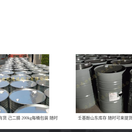
货 己二腈 200kg每桶包装 随时
壬基酚山东库存 随时可来提
可发