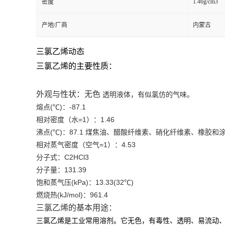
1.46g/cm3
密度
产地/厂商
内蒙古
三氯乙烯动态
三氯乙烯的主要性质：
外观与性状：无色
透明液体，有似氯仿的气味。
熔点(℃)：-87.1
相对密度（水=1）：1.46
沸点(℃)：87.1 煤焦油、醋酸纤维素、硝化纤维素、橡胶
相对蒸气密度（空气=1）：4.53
分子式：C2HCl3
分子量：131.39
饱和蒸气压(kPa)：13.33(32℃)
燃烧热(kJ/mol)：961.4
三氯乙烯的基本用途：
三氯乙烯是工业常用溶剂。它无色，有毒性、透明、易流动