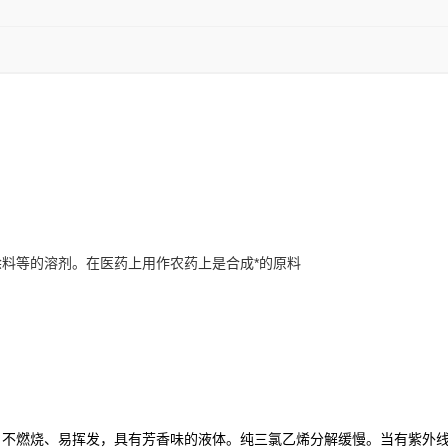
和涂料等的溶剂。在医药上用作农药上是合成*的原料
、不燃烧、易挥发，具有芳香味的液体。纯三氯乙烯分解缓慢。当有紫外