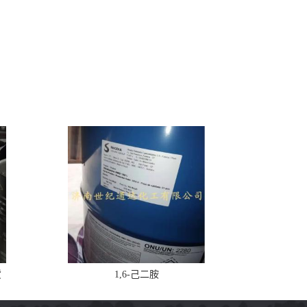
货
1,6-己二胺