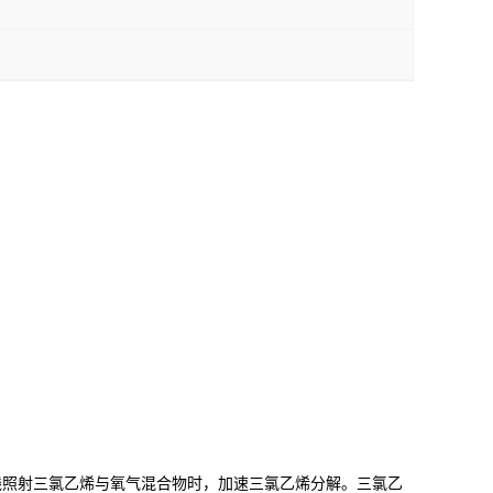
线照射三氯乙烯与氧气混合物时，加速三氯乙烯分解。三氯乙