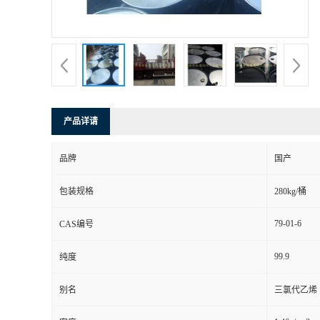
产品详请
品牌
国产
包装规格
280kg/桶
79-01-6
CAS编号
99.9
纯度
别名
三氯代乙烯