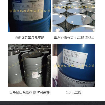
济南优势出异氟尔酮
山东济南有货 己二腈 200kg
每桶包装 随时可发
壬基酚山东库存 随时可来提
1,6-己二胺
货