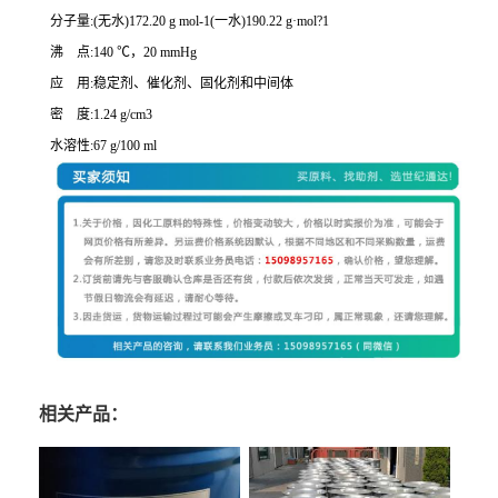
分子量:(无水)172.20 g mol-1(一水)190.22 g·mol?1
沸 点:140 ℃，20 mmHg
应 用:稳定剂、催化剂、固化剂和中间体
密 度:1.24 g/cm3
水溶性:67 g/100 ml
相关产品：