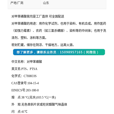
产地/厂商
山东
对甲苯磺酸我司是工厂直供 可全国配送
对甲苯磺酸的用途：用作化学试剂，也用于染料、有机合成。用作医药
（如强力霉素）、农药（如三氯杀螨醇）、染料等的中间体；也用于洗
涤剂、塑料、涂料等方面。
密封贮藏，储存在阴凉、干燥地方，远离火源。
中文名称：对甲苯磺酸
英文名:PTS、PTSA
化学式：C7H8O3S
CAS登录号:104-15-4
EINECS号:203-180-0
熔 点:38 °C(无水)103.5 °C(一水)
外 观:无色单斜片状或柱状醋酸气味晶体
闪 点:41℃